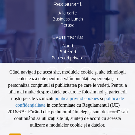
Restaurant
A la carte
Business Lunch
Terasa
Evenimente
Nunti
Botezuri
Petreceri private
Când navigați pe acest site, modulele cookie și alte tehnologii
colectează date pentru a vă îmbunătăți experiența și a
personaliza conținutul și publicitatea pe care le vedeți. Pentru a
afla mai multe despre datele pe care le folosim noi și partenerii
noștri pe site vizulizati
politica privind cookies
si
politica de
confidențialitate
in conformitate cu Regulamentul (UE)
Copyright © 2026 All rights reserved. Powered by
Expert Online
2016/679. Făcând clic pe butonul "Inteleg și sunt de acord" sau
&
Web Design Studio
continuând să utilizați site-ul, sunteți de acord cu această
utilizare a modulelor cookie și a datelor.
Utilizare Cookies